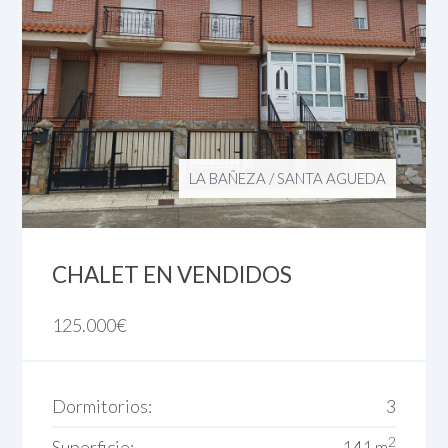
LA BAÑEZA
/
SANTA AGUEDA
CHALET EN VENDIDOS
125.000
€
Dormitorios:
3
2
Superficie:
141 m