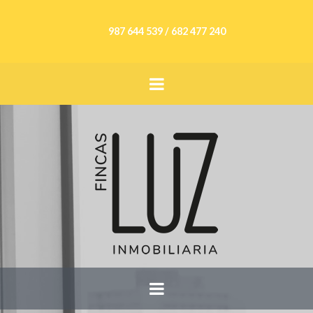
987 644 539 / 682 477 240