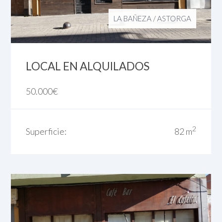
LA BAÑEZA
/
ASTORGA
LOCAL EN ALQUILADOS
50.000
€
2
Superficie:
82 m