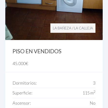
LA BAÑEZA
/
LA CALLEJA
PISO EN VENDIDOS
45.000
€
Dormitorios:
3
2
Superficie:
115 m
Ascensor:
No