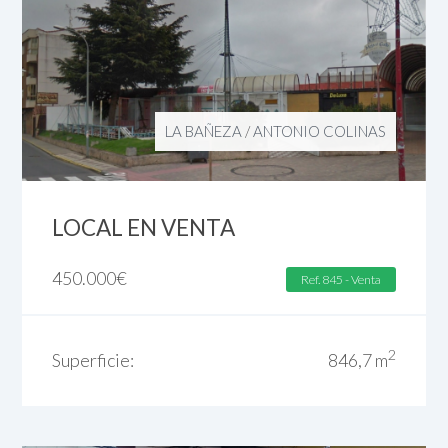
LA BAÑEZA
/
ANTONIO COLINAS
LOCAL EN VENTA
450.000
€
Ref. 845 - Venta
2
Superficie:
846,7 m