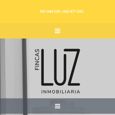
987 644 539 / 682 477 240