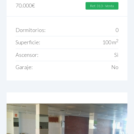
70.000
€
Ref. 313 - Venta
Dormitorios:
0
2
Superficie:
100 m
Ascensor:
Si
Garaje:
No