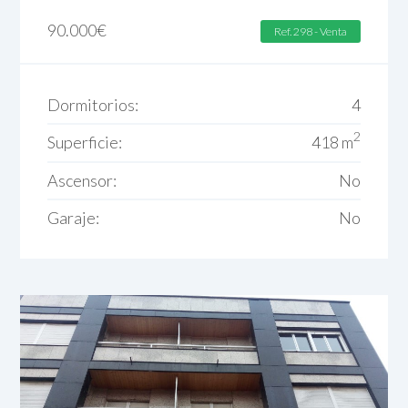
90.000
€
Ref. 298 - Venta
Dormitorios:
4
2
Superficie:
418 m
Ascensor:
No
Garaje:
No