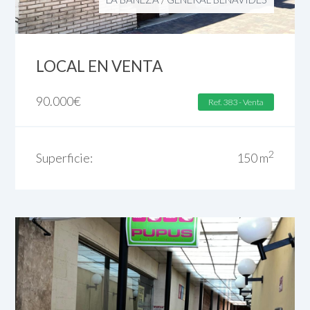
LOCAL EN VENTA
90.000
€
Ref. 383 - Venta
2
Superficie:
150 m