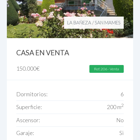
LA BAÑEZA
/
SAN MAMES
CASA EN VENTA
150.000
€
Ref. 206 - Venta
Dormitorios:
6
2
Superficie:
200 m
Ascensor:
No
Garaje:
Si