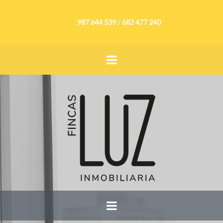
987 644 539 / 682 477 240