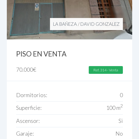
LA BAÑEZA
/
DAVID GONZALEZ
PISO EN VENTA
70.000
€
Ref. 314 - Venta
Dormitorios:
0
2
Superficie:
100 m
Ascensor:
Si
Garaje:
No