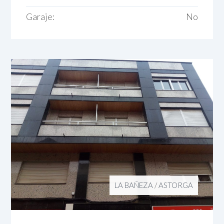
Garaje:
No
LA BAÑEZA
/
ASTORGA