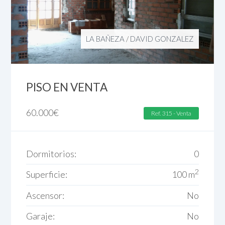
LA BAÑEZA
/
DAVID GONZALEZ
PISO EN VENTA
60.000
€
Ref. 315 - Venta
Dormitorios:
0
2
Superficie:
100 m
Ascensor:
No
Garaje:
No