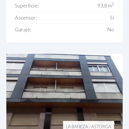
2
Superficie:
93,8 m
Ascensor:
Si
Garaje:
No
LA BAÑEZA
/
ASTORGA