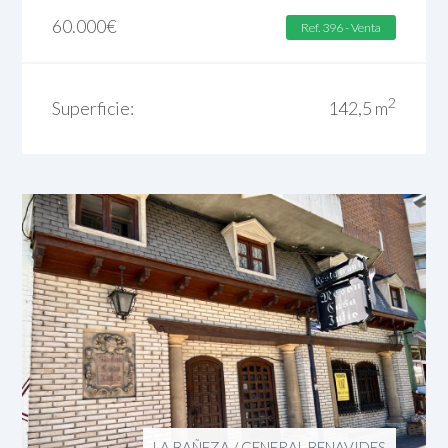
60.000
€
Ref. 396 - Venta
2
Superficie:
142,5 m
LA BAÑEZA
/
GENERAL BENAVIDES