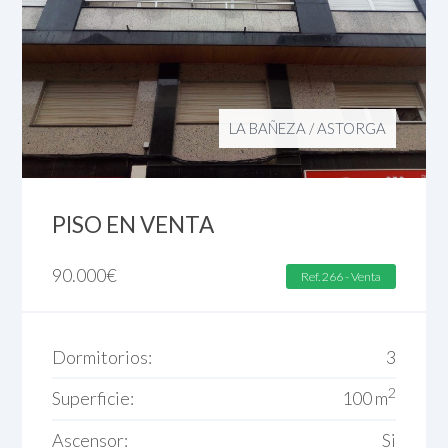
LA BAÑEZA
/
ASTORGA
PISO EN VENTA
90.000
€
Ref. 266 - Venta
Dormitorios:
3
2
Superficie:
100 m
Ascensor:
Si