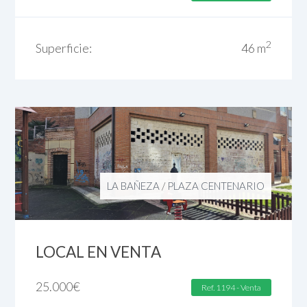
2
Superficie:
46 m
LA BAÑEZA
/
PLAZA CENTENARIO
LOCAL EN VENTA
25.000
€
Ref. 1194 - Venta