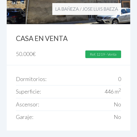
LA BAÑEZA
/
JOSE LUIS BAEZA
CASA EN VENTA
50.000
€
Ref. 1219 - Venta
Dormitorios:
0
2
Superficie:
446 m
Ascensor:
No
Garaje:
No