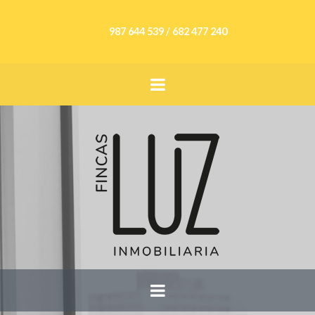
987 644 539 / 682 477 240