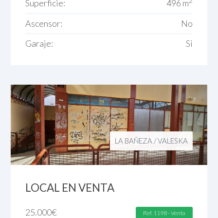
2
Superficie:
496 m
Ascensor:
No
Garaje:
Si
LA BAÑEZA
/
VALESKA
LOCAL EN VENTA
25.000
€
Ref. 1198 - Venta