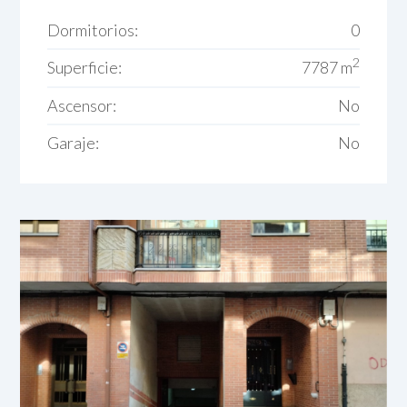
Dormitorios:
0
2
Superficie:
7787 m
Ascensor:
No
Garaje:
No