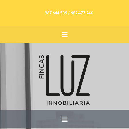
987 644 539 / 682 477 240