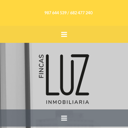
987 644 539 / 682 477 240