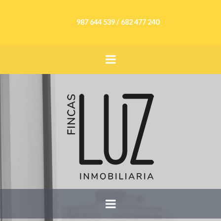
987 644 539 / 682 477 240