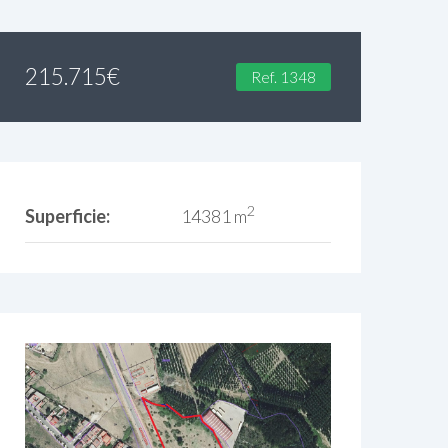
215.715
€
Ref. 1348
2
Superficie:
14381 m