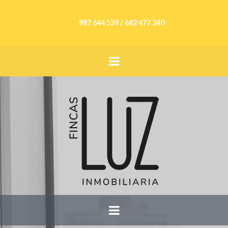
987 644 539 / 682 477 240