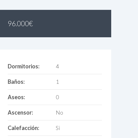
96.000
€
Dormitorios:
4
Baños:
1
Aseos:
0
Ascensor:
No
Calefacción:
Si