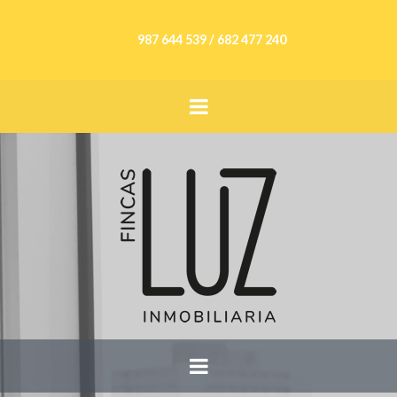
987 644 539 / 682 477 240