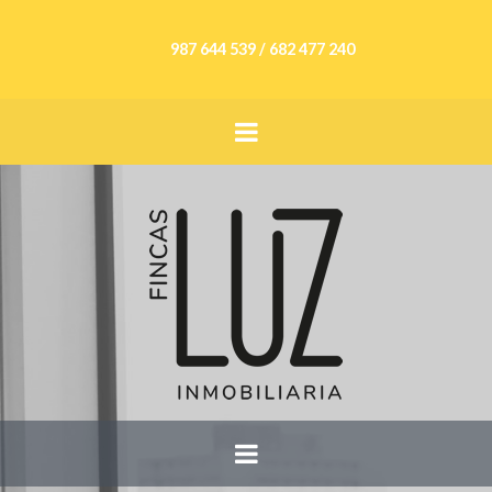
987 644 539 / 682 477 240