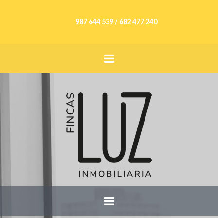
987 644 539 / 682 477 240