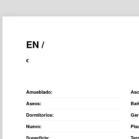
EN /
€
Amueblado:
Asc
Aseos:
Bañ
Dormitorios:
Gar
Nuevo:
Pis
Superficie:
Ter